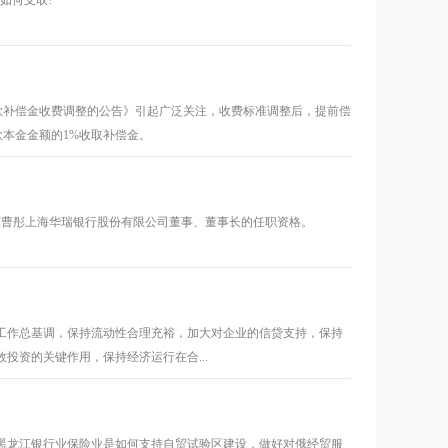
如何支取?
还款补偿金收费调整的公告》引起广泛关注，收费标准调整后，提前偿
款本金金额的1%收取补偿金。
准曹彤上海华瑞银行股份有限公司董事、董事长的任职资格。
工作总基调，保持流动性合理充裕，加大对企业的信贷支持，保持
资的关键作用，保持经济运行在合...
黑龙江银行业保险业是如何支持自贸试验区建设，做好对俄经贸服