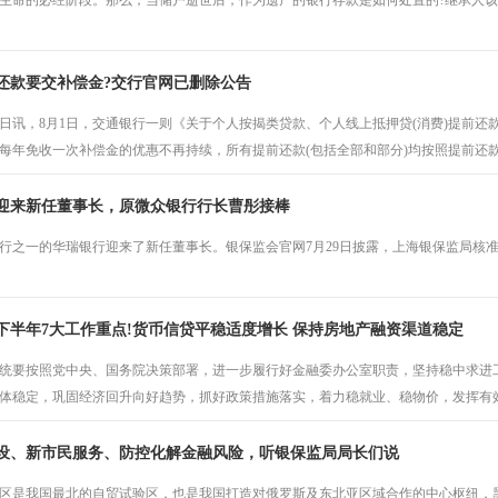
生命的必经阶段。那么，当储户逝世后，作为遗产的银行存款是如何处置的?继承人该
还款要交补偿金?交行官网已删除公告
2日讯，8月1日，交通银行一则《关于个人按揭类贷款、个人线上抵押贷(消费)提前
每年免收一次补偿金的优惠不再持续，所有提前还款(包括全部和部分)均按照提前还
迎来新任董事长，原微众银行行长曹彤接棒
行之一的华瑞银行迎来了新任董事长。银保监会官网7月29日披露，上海银保监局核
 张华
下半年7大工作重点!货币信贷平稳适度增长 保持房地产融资渠道稳定
咨询
统要按照党中央、国务院决策部署，进一步履行好金融委办公室职责，坚持稳中求进
体稳定，巩固经济回升向好趋势，抓好政策措施落实，着力稳就业、稳物价，发挥有效投
设、新市民服务、防控化解金融风险，听银保监局局长们说
区是我国最北的自贸试验区，也是我国打造对俄罗斯及东北亚区域合作的中心枢纽，