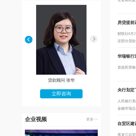
生老病死是
房贷提前
财联社8月
还部分贷款
华瑞银行
首批民营银
贷款顾问 朱婷婷
贷款顾问 王娜
贷款顾问
央行划定
立即咨询
立即咨询
立即
人民银行系
金融市场总
企业视频
更多>>
自贸区建
黑龙江自贸