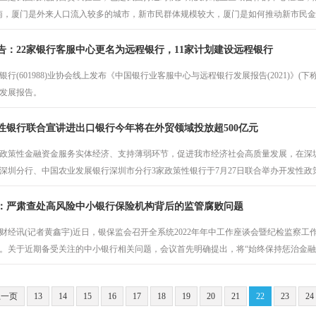
南，厦门是外来人口流入较多的城市，新市民群体规模较大，厦门是如何推动新市民金融
告：22家银行客服中心更名为远程银行，11家计划建设远程银行
银行(601988)业协会线上发布《中国银行业客服中心与远程银行发展报告(2021)
发展报告。
性银行联合宣讲进出口银行今年将在外贸领域投放超500亿元
政策性金融资金服务实体经济、支持薄弱环节，促进我市经济社会高质量发展，在深
深圳分行、中国农业发展银行深圳市分行3家政策性银行于7月27日联合举办开发性
：严肃查处高风险中小银行保险机构背后的监管腐败问题
财经讯(记者黄鑫宇)近日，银保监会召开全系统2022年年中工作座谈会暨纪检监察工作
。关于近期备受关注的中小银行相关问题，会议首先明确提出，将“始终保持惩治金融腐
上一页
13
14
15
16
17
18
19
20
21
22
23
24