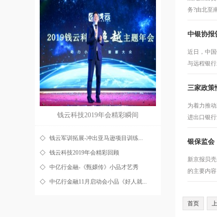
务?由北至
中银协报
近日，中国
与远程银行
三家政策
为着力推动
钱云科技2019年会精彩瞬间
进出口银行
钱云军训拓展-冲出亚马逊项目训练...
银保监会
钱云科技2019年会精彩回顾
新京报贝壳
中亿行金融-《甄嬛传》小品才艺秀
的主要内容
中亿行金融11月启动会小品《好人就...
首页