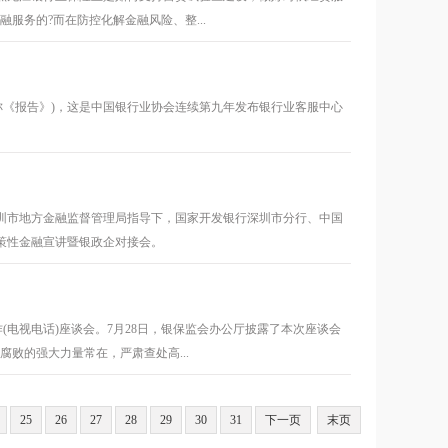
服务的?而在防控化解金融风险、整...
》(下称《报告》)，这是中国银行业协会连续第九年发布银行业客服中心
圳市地方金融监督管理局指导下，国家开发银行深圳市分行、中国
政策性金融宣讲暨银政企对接会。
(电视电话)座谈会。7月28日，银保监会办公厅披露了本次座谈会
败的强大力量常在，严肃查处高...
25
26
27
28
29
30
31
下一页
末页