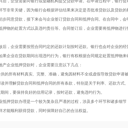
料后，企业需要向银行或金融机构提交贷款申请。在申请过程中，银行会
环节非常关键，因为银行会根据评估结果来决定是否批准贷款以及贷款的
初步同意贷款，接下来会与企业签订贷款合同和抵押合同。在合同中，会
抵押物的处置方式以及违约责任等。合同签订后，企业需要将抵押物进行
放后，企业需要按照合同约定的还款计划按时还款。银行也会对企业的经
如果企业在贷款期间出现违约行为，银行有权根据合同规定处置抵押物来
地产企业抵押贷款时，企业需要注意以下几点：
提供的所有材料真实、完整、准确，避免因材料不全或虚假导致贷款申请
贷款顾问 张华
阅读并理解贷款合同和抵押合同的所有条款，特别是关于利率、还款方式
立即咨询
款期间，要保持良好的信用记录，按时还款，避免违约行为。
业抵押贷款办理是一个较为复杂且严谨的过程，涉及多个环节和诸多细节
样才能顺利获得贷款，同时保障好自己的合法权益。