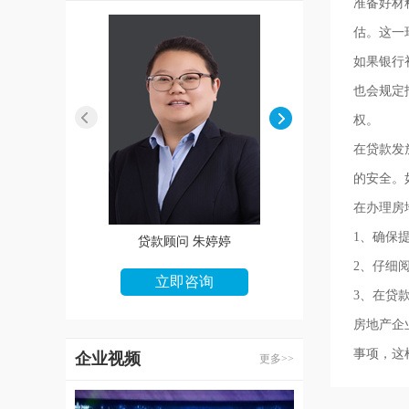
准备好材
估。这一
如果银行
也会规定
权。
在贷款发
的安全。
在办理房
1、确保
贷款顾问 朱婷婷
贷款顾问 王娜
2、仔细
立即咨询
立即咨询
3、在贷
房地产企
事项，这
企业视频
更多>>