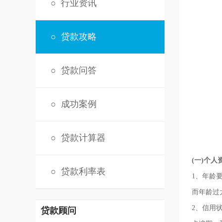
○
行业资讯
○
贷款攻略
○
贷款问答
○
成功案例
○
贷款计算器
(一)个人
○
贷款利率表
1、年龄
而年龄过
2、信用
贷款顾问