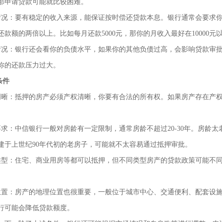
那申请贷款可能就比较困难。
情况：要有稳定的收入来源，能保证按时偿还贷款本息。银行通常会要求
还款额的两倍以上。比如每月还款5000元，那你的月收入最好在10000元
情况：银行还会看你的负债水平，如果你的其他负债过高，会影响贷款审
你的还款压力过大。
条件
明晰：抵押的房产必须产权清晰，你要有合法的所有权。如果房产存在产
。
要求：中信银行一般对房龄有一定限制，通常房龄不超过20-30年。房龄
贷款顾问 张华
建于上世纪90年代初的老房子，可能就不太容易通过抵押审批。
立即咨询
类型：住宅、商业用房等都可以抵押，但不同类型房产的贷款政策可能不
位置：房产的地理位置也很重要，一般位于城市中心、交通便利、配套设
行可能会降低贷款额度。