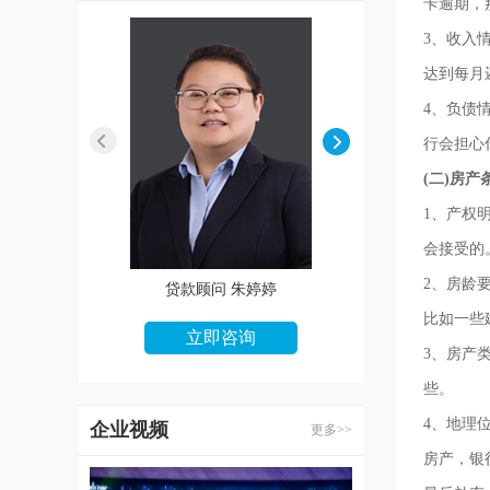
卡逾期，
3、收入
达到每月
4、负债
行会担心
(二)房产
1、产权
会接受的
2、房龄
贷款顾问 朱婷婷
贷款顾问 王娜
比如一些
立即咨询
立即咨询
3、房产
些。
4、地理
企业视频
更多>>
房产，银