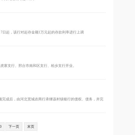
月7日起，该行对起存金额1万元起的存款利率进行上调
王虎寨支行、邢台市南和区支行、柏乡支行开业。
项完成后，由河北宽城农商行承继该村镇银行的债权、债务，并完
0
下一页
末页