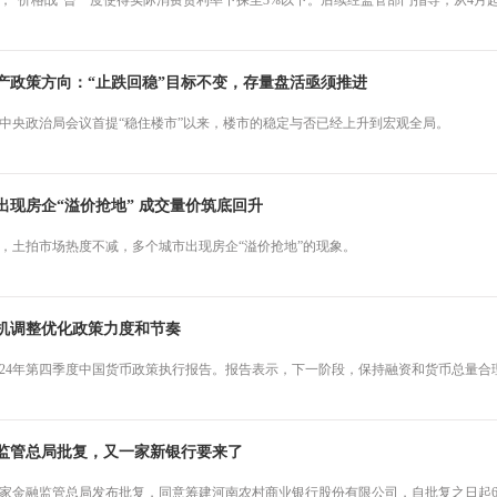
，“价格战”曾一度使得实际消费贷利率下探至3%以下。后续经监管部门指导，从4月
房地产政策方向：“止跌回稳”目标不变，存量盘活亟须推进
月中央政治局会议首提“稳住楼市”以来，楼市的稳定与否已经上升到宏观全局。
出现房企“溢价抢地” 成交量价筑底回升
，土拍市场热度不减，多个城市出现房企“溢价抢地”的现象。
机调整优化政策力度和节奏
024年第四季度中国货币政策执行报告。报告表示，下一阶段，保持融资和货币总量合
监管总局批复，又一家新银行要来了
国家金融监管总局发布批复，同意筹建河南农村商业银行股份有限公司，自批复之日起