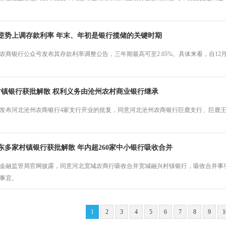
逆势上调存款利率 年末、年初是银行揽储的关键时期
农商银行公众号发布其存款利率调整公告，三年期最高可至2.05%。具体来看，自12
村镇银行获批解散 权利义务由沧州农村商业银行继承
发布河北沧州农商银行4家支行开业的批复，同意河北沧州农商银行巨鹿支行、巨鹿
东多家村镇银行获批解散 年内超260家中小银行吸收合并
金融监管局官网披露，同意河北宽城农商行吸收合并宽城融兴村镇银行，吸收合并事
事宜。
1
2
3
4
5
6
7
8
9
1