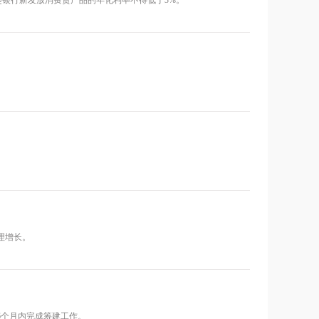
起银行新发放消费贷产品的年化利率不得低于3%。
理增长。
6个月内完成筹建工作。