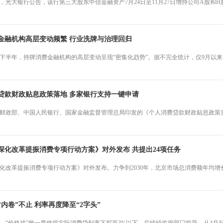
日晚，光大银行公告，该行第三大股东中信金融资产7月24日至11月27日增持公司A股和H
金融机构高层变动频繁 行业洗牌与治理回归
5年下半年，持牌消费金融机构的高层变动呈现“密集化趋势”。据不完全统计，仅9月
贷款财政贴息政策落地 多家银行支持一键申请
由财政部、中国人民银行、国家金融监督管理总局印发的《个人消费贷款财政贴息政策
深化改革提振消费专项行动方案》对外发布 共提出24项任务
化改革提振消费专项行动方案》对外发布。力争到2030年，北京市场总消费额年均增
内卷”不止 利率再度降至“2字头”