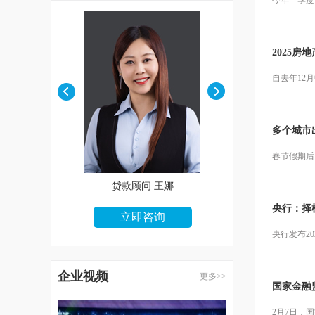
今年一季度
2025
自去年12
多个城市
春节假期后
款顾问 朱婷婷
贷款顾问 王娜
贷款顾问 张华
央行：择
立即咨询
立即咨询
立即咨询
央行发布2
企业视频
更多>>
国家金融
2月7日，